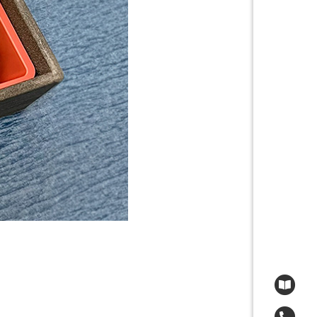
お届
お電
ネッ
メー
TE
お
ネ
お