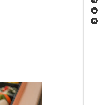
事前
受付時
ご相