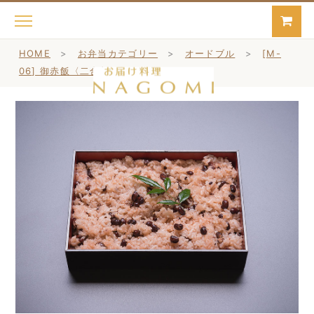
HOME
>
お弁当カテゴリー
>
オードブル
>
[M-
06] 御赤飯〈二合折り〉